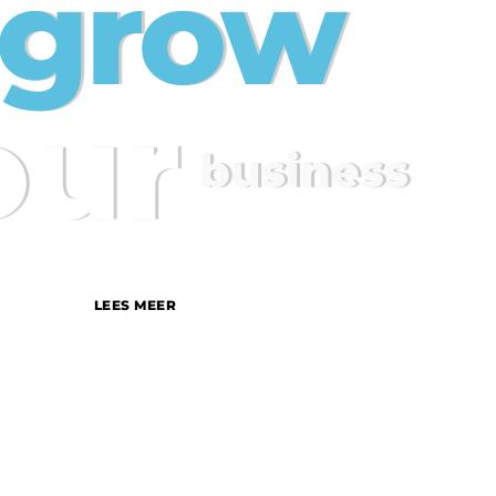
o grow
our
business
LEES MEER